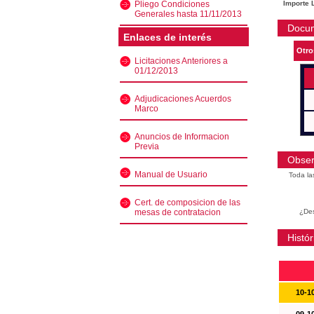
Pliego Condiciones
Importe L
Generales hasta 11/11/2013
Docu
Enlaces de interés
Otro
Licitaciones Anteriores a
01/12/2013
Adjudicaciones Acuerdos
Marco
Anuncios de Informacion
Previa
Obser
Manual de Usuario
Toda la
Cert. de composicion de las
mesas de contratacion
¿Des
Histór
10-1