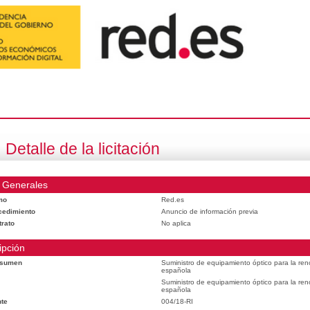
Detalle de la licitación
 Generales
mo
Red.es
cedimiento
Anuncio de información previa
trato
No aplica
ipción
esumen
Suministro de equipamiento óptico para la reno
española
Suministro de equipamiento óptico para la reno
española
te
004/18-RI