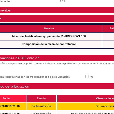
icitación
,00 €
mentos
s
Nombre
Sel
Memoria Justificativa equipamiento RedIRIS-NOVA 100
Composición de la mesa de contratación
vaciones de la Licitacion
s últimas y posteriores publicaciones relativas a este expediente se encuentran en la Plataforma
ea recibir alertas con las modificaciones de esta Licitación?
Si
ico de la Licitación
Fecha
Estado
Observacione
0-2018 10:21:16
En tramitación
Se añade avi