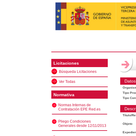
Licitaciones
Búsqueda Licitaciones
Datos
Ver Todas
Organis
Tipo Pro
Normativa
Tipo Con
Normas Internas de
Descr
Contratación EPE Red.es
Título/R
Pliego Condiciones
Objeto
Generales desde 12/11/2013
Expedien