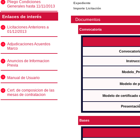
Pliego Condiciones
Expediente
Generales hasta 11/11/2013
Importe Licitación
Enlaces de interés
Documentos
Licitaciones Anteriores a
Convocatoria
01/12/2013
Adjudicaciones Acuerdos
Marco
Convocatori
Anuncios de Informacion
Instrucc
Previa
Modelo_Pr
Manual de Usuario
Modelo de p
Cert. de composicion de las
mesas de contratacion
Modelo de certificado
Presentació
Bases