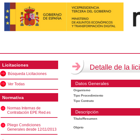
Licitaciones
Detalle de la lic
Búsqueda Licitaciones
Datos Generales
Ver Todas
Organismo
Tipo Procedimiento
Normativa
Tipo Contrato
Normas Internas de
Descripción
Contratación EPE Red.es
Título/Resumen
Pliego Condiciones
Objeto
Generales desde 12/11/2013