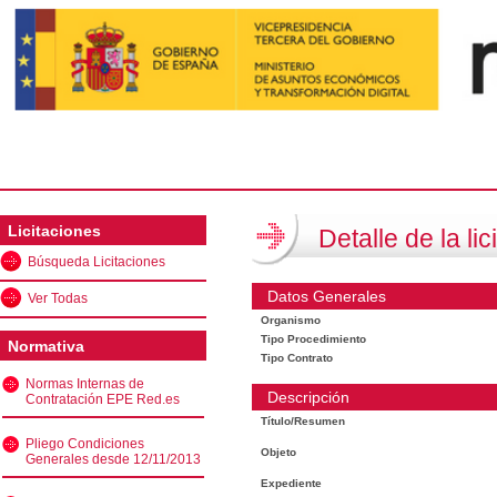
Licitaciones
Detalle de la lic
Búsqueda Licitaciones
Datos Generales
Ver Todas
Organismo
Tipo Procedimiento
Normativa
Tipo Contrato
Normas Internas de
Descripción
Contratación EPE Red.es
Título/Resumen
Pliego Condiciones
Objeto
Generales desde 12/11/2013
Expediente