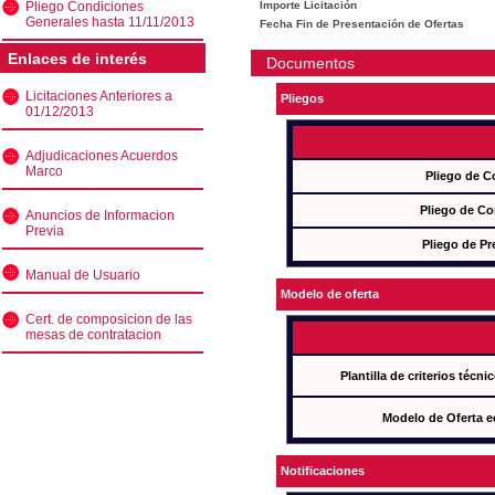
Pliego Condiciones
Importe Licitación
Generales hasta 11/11/2013
Fecha Fin de Presentación de Ofertas
Enlaces de interés
Documentos
Licitaciones Anteriores a
Pliegos
01/12/2013
Adjudicaciones Acuerdos
Marco
Pliego de C
Pliego de Co
Anuncios de Informacion
Previa
Pliego de Pr
Manual de Usuario
Modelo de oferta
Cert. de composicion de las
mesas de contratacion
Plantilla de criterios técn
Modelo de Oferta e
Notificaciones