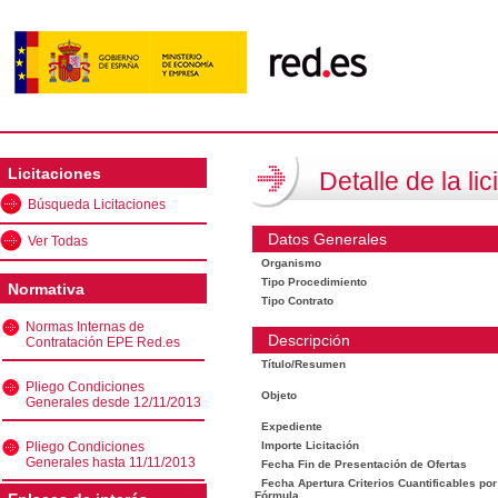
Licitaciones
Detalle de la lic
Búsqueda Licitaciones
Datos Generales
Ver Todas
Organismo
Tipo Procedimiento
Normativa
Tipo Contrato
Normas Internas de
Descripción
Contratación EPE Red.es
Título/Resumen
Pliego Condiciones
Objeto
Generales desde 12/11/2013
Expediente
Pliego Condiciones
Importe Licitación
Generales hasta 11/11/2013
Fecha Fin de Presentación de Ofertas
Fecha Apertura Criterios Cuantificables por
Fórmula