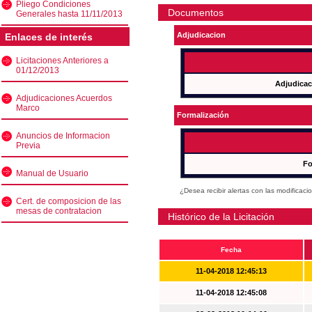
Pliego Condiciones
Documentos
Generales hasta 11/11/2013
Adjudicacion
Enlaces de interés
Licitaciones Anteriores a
01/12/2013
Adjudicac
Adjudicaciones Acuerdos
Marco
Formalización
Anuncios de Informacion
Previa
Fo
Manual de Usuario
¿Desea recibir alertas con las modificaci
Cert. de composicion de las
mesas de contratacion
Histórico de la Licitación
Fecha
11-04-2018 12:45:13
11-04-2018 12:45:08