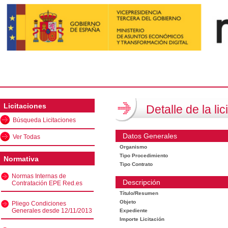
Licitaciones
Detalle de la lic
Búsqueda Licitaciones
Datos Generales
Ver Todas
Organismo
Tipo Procedimiento
Normativa
Tipo Contrato
Normas Internas de
Descripción
Contratación EPE Red.es
Título/Resumen
Objeto
Pliego Condiciones
Generales desde 12/11/2013
Expediente
Importe Licitación