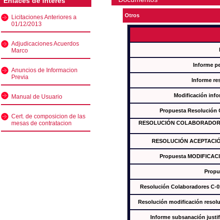
Enlaces de interés
Otros
Licitaciones Anteriores a
01/12/2013
Adjudicaciones Acuerdos
Marco
Informe p
Anuncios de Informacion
Previa
Informe re
Modificación inf
Manual de Usuario
Propuesta Resolución
Cert. de composicion de las
mesas de contratacion
RESOLUCIÓN COLABORADORES
RESOLUCIÓN ACEPTACIÓ
Propuesta MODIFICAC
Propu
Resolución Colaboradores C-
Resolución modificación res
Informe subsanación just