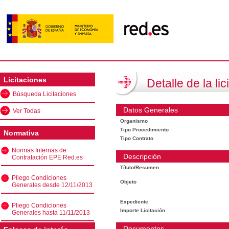
Licitaciones
Detalle de la lic
Búsqueda Licitaciones
Datos Generales
Ver Todas
Organismo
Tipo Procedimiento
Normativa
Tipo Contrato
Normas Internas de
Descripción
Contratación EPE Red.es
Título/Resumen
Pliego Condiciones
Objeto
Generales desde 12/11/2013
Expediente
Pliego Condiciones
Importe Licitación
Generales hasta 11/11/2013
Documentos