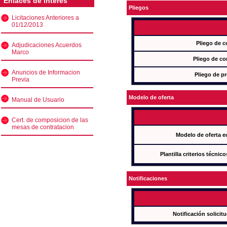
Enlaces de interés
Pliegos
Licitaciones Anteriores a
01/12/2013
Pliego de c
Adjudicaciones Acuerdos
Marco
Pliego de co
Anuncios de Informacion
Pliego de pr
Previa
Modelo de oferta
Manual de Usuario
Cert. de composicion de las
mesas de contratacion
Modelo de oferta e
Plantilla criterios técnic
Notificaciones
Notificación solicit