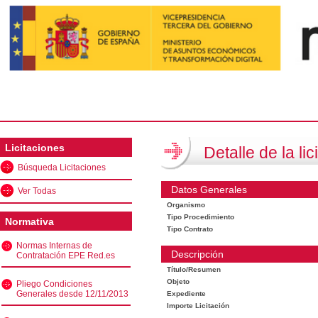
Licitaciones
Detalle de la lic
Búsqueda Licitaciones
Datos Generales
Ver Todas
Organismo
Tipo Procedimiento
Normativa
Tipo Contrato
Normas Internas de
Descripción
Contratación EPE Red.es
Título/Resumen
Objeto
Pliego Condiciones
Generales desde 12/11/2013
Expediente
Importe Licitación