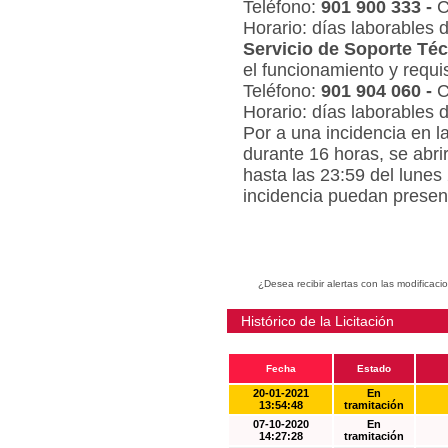
Teléfono:
901 900 333 -
C
Horario: días laborables 
Servicio de Soporte Téc
el funcionamiento y requi
Teléfono:
901 904 060 -
C
Horario: días laborables 
Por a una incidencia en l
durante 16 horas, se abri
hasta las 23:59 del lunes
incidencia puedan present
¿Desea recibir alertas con las modificaci
Histórico de la Licitación
Fecha
Estado
20-01-2021
En
13:54:48
tramitación
07-10-2020
En
14:27:28
tramitación