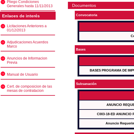
Pliego Condiciones
Documentos
Generales hasta 11/11/2013
Convocatoria
Enlaces de interés
Licitaciones Anteriores a
01/12/2013
C
Adjudicaciones Acuerdos
Marco
Bases
Anuncios de Informacion
Previa
BASES PROGRAMA DE IMP
Manual de Usuario
Subsanación
Cert. de composicion de las
mesas de contratacion
ANUNCIO REQUE
C003-18-ED ANUNCIO
Anuncio Requeri