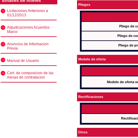
Enlaces de interés
Pliegos
Licitaciones Anteriores a
01/12/2013
Pliego de c
Adjudicaciones Acuerdos
Marco
Pliego de co
Anuncios de Informacion
Pliego de pr
Previa
Modelo de oferta
Manual de Usuario
Cert. de composicion de las
mesas de contratacion
Modelo de oferta e
Rectificaciones
Rectificac
Otros