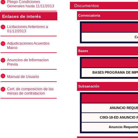
Pliego Condiciones
Documentos
Generales hasta 11/11/2013
Convocatoria
Enlaces de interés
Licitaciones Anteriores a
01/12/2013
C
Adjudicaciones Acuerdos
Marco
Bases
Anuncios de Informacion
Previa
BASES PROGRAMA DE IMP
Manual de Usuario
Subsanación
Cert. de composicion de las
mesas de contratacion
ANUNCIO REQUE
C003-18-ED ANUNCIO
Anuncio Requeri