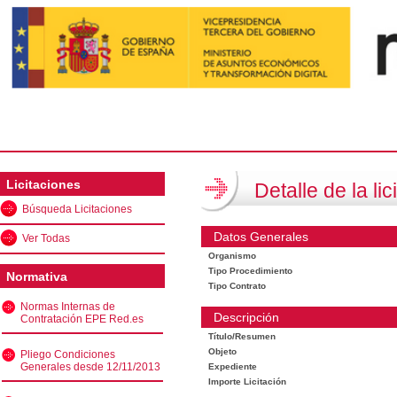
Licitaciones
Detalle de la lic
Búsqueda Licitaciones
Datos Generales
Ver Todas
Organismo
Tipo Procedimiento
Normativa
Tipo Contrato
Normas Internas de
Descripción
Contratación EPE Red.es
Título/Resumen
Objeto
Pliego Condiciones
Generales desde 12/11/2013
Expediente
Importe Licitación