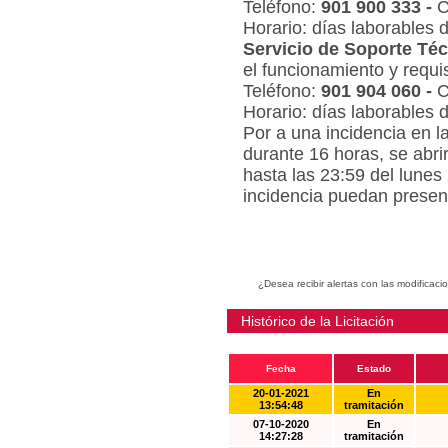
Teléfono:
901 900 333 -
C
Horario: días laborables 
Servicio de Soporte Téc
el funcionamiento y requi
Teléfono:
901 904 060 -
C
Horario: días laborables 
Por a una incidencia en l
durante 16 horas, se abri
hasta las 23:59 del lunes
incidencia puedan present
¿Desea recibir alertas con las modificaci
Histórico de la Licitación
Fecha
Estado
20-01-2021
En
13:54:48
tramitación
07-10-2020
En
14:27:28
tramitación