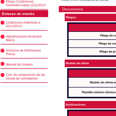
Pliego Condiciones
Generales hasta 11/11/2013
Documentos
Enlaces de interés
Pliegos
Licitaciones Anteriores a
01/12/2013
Pliego de c
Adjudicaciones Acuerdos
Marco
Pliego de co
Anuncios de Informacion
Pliego de pr
Previa
Modelo de oferta
Manual de Usuario
Cert. de composicion de las
mesas de contratacion
Modelo de oferta e
Plantilla criterios técnic
Notificaciones