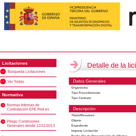
Licitaciones
Detalle de la lic
Búsqueda Licitaciones
Datos Generales
Ver Todas
Organismo
Tipo Procedimiento
Normativa
Tipo Contrato
Normas Internas de
Descripción
Contratación EPE Red.es
Título/Resumen
Objeto
Pliego Condiciones
Generales desde 12/11/2013
Expediente
Importe Licitación
Fecha Fin de Presentación de Ofertas