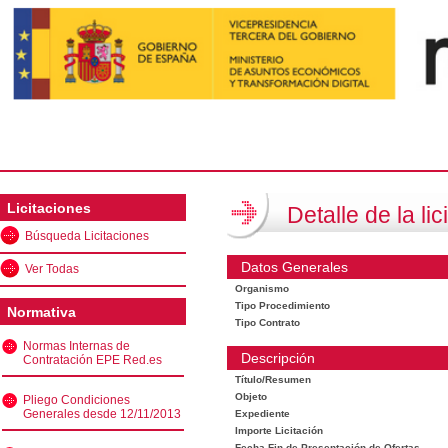
Licitaciones
Detalle de la lic
Búsqueda Licitaciones
Datos Generales
Ver Todas
Organismo
Tipo Procedimiento
Normativa
Tipo Contrato
Normas Internas de
Descripción
Contratación EPE Red.es
Título/Resumen
Objeto
Pliego Condiciones
Generales desde 12/11/2013
Expediente
Importe Licitación
Fecha Fin de Presentación de Ofertas