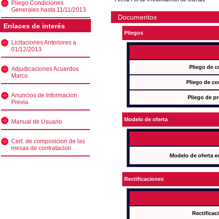
Pliego Condiciones
Generales hasta 11/11/2013
Documentos
Enlaces de interés
Pliegos
Licitaciones Anteriores a
01/12/2013
Pliego de c
Adjudicaciones Acuerdos
Marco
Pliego de co
Anuncios de Informacion
Pliego de pr
Previa
Modelo de oferta
Manual de Usuario
Cert. de composicion de las
mesas de contratacion
Modelo de oferta e
Rectificaciones
Rectificac