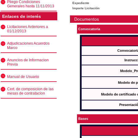
Pliego Condiciones
Expediente
Generales hasta 11/11/2013
Importe Licitación
Enlaces de interés
Documentos
Licitaciones Anteriores a
Convocatoria
01/12/2013
Adjudicaciones Acuerdos
Marco
Convocatori
Anuncios de Informacion
Instrucc
Previa
Modelo_Pr
Manual de Usuario
Modelo de p
Cert. de composicion de las
mesas de contratacion
Modelo de certificado
Presentació
Bases