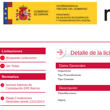
Licitaciones
Detalle de la lic
Búsqueda Licitaciones
Datos Generales
Ver Todas
Organismo
Tipo Procedimiento
Normativa
Tipo Contrato
Normas Internas de
Descripción
Contratación EPE Red.es
Título/Resumen
Pliego Condiciones
Objeto
Generales desde 12/11/2013