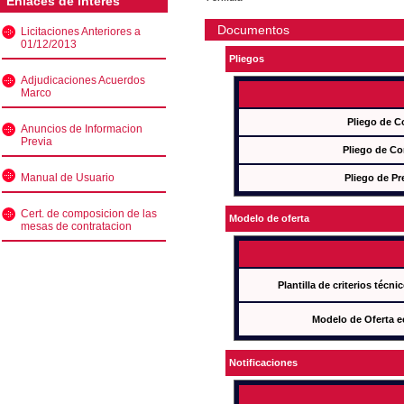
Enlaces de interés
Documentos
Licitaciones Anteriores a
01/12/2013
Pliegos
Adjudicaciones Acuerdos
Marco
Pliego de C
Anuncios de Informacion
Previa
Pliego de Co
Manual de Usuario
Pliego de Pr
Cert. de composicion de las
Modelo de oferta
mesas de contratacion
Plantilla de criterios técn
Modelo de Oferta e
Notificaciones