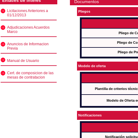
Enlaces de interés
Documentos
Licitaciones Anteriores a
Pliegos
01/12/2013
Adjudicaciones Acuerdos
Marco
Pliego de C
Pliego de Co
Anuncios de Informacion
Previa
Pliego de Pr
Manual de Usuario
Modelo de oferta
Cert. de composicion de las
mesas de contratacion
Plantilla de criterios técn
Modelo de Oferta e
Notificaciones
Notificación solicit