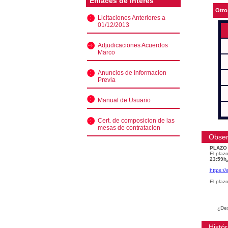
Enlaces de interés
Otro
Licitaciones Anteriores a
01/12/2013
Adjudicaciones Acuerdos
Marco
Anuncios de Informacion
Previa
Manual de Usuario
Cert. de composicion de las
mesas de contratacion
Obser
PLAZO
El plazo
23:59h
.
https:/
El plaz
¿Des
Histór