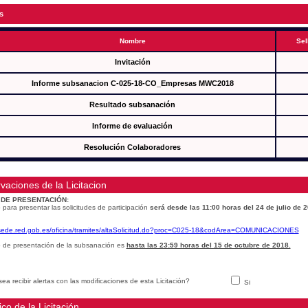
s
Nombre
Sel
Invitación
Informe subsanacion C-025-18-CO_Empresas MWC2018
Resultado subsanación
Informe de evaluación
Resolución Colaboradores
vaciones de la Licitacion
 DE PRESENTACIÓN:
 para presentar las solicitudes de participación
será desde las 11:00 horas del 24 de julio de 
/sede.red.gob.es/oficina/tramites/altaSolicitud.do?proc=C025-18&codArea=COMUNICACIONES
o de presentación de la subsanación es
hasta las 23:59 horas del 15 de octubre de 2018.
ea recibir alertas con las modificaciones de esta Licitación?
Si
ico de la Licitación