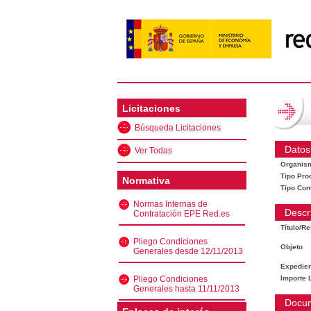
Licitaciones
Búsqueda Licitaciones
Datos
Ver Todas
Organis
Tipo Pro
Normativa
Tipo Con
Normas Internas de
Descr
Contratación EPE Red.es
Título/R
Pliego Condiciones
Objeto
Generales desde 12/11/2013
Expedien
Pliego Condiciones
Importe L
Generales hasta 11/11/2013
Docu