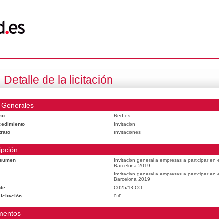
Detalle de la licitación
 Generales
mo
Red.es
cedimiento
Invitación
trato
Invitaciones
ipción
esumen
Invitación general a empresas a participar en
Barcelona 2019
Invitación general a empresas a participar en
Barcelona 2019
te
C025/18-CO
icitación
0 €
mentos