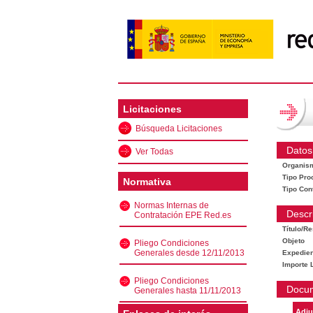
Licitaciones
Búsqueda Licitaciones
Datos
Ver Todas
Organis
Tipo Pro
Normativa
Tipo Con
Normas Internas de
Descr
Contratación EPE Red.es
Título/R
Objeto
Pliego Condiciones
Generales desde 12/11/2013
Expedien
Importe L
Pliego Condiciones
Docu
Generales hasta 11/11/2013
Adju