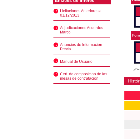
Enlaces de interés
Licitaciones Anteriores a
01/12/2013
Adjudicaciones Acuerdos
Marco
Form
Anuncios de Informacion
Previa
Manual de Usuario
¿Des
Cert. de composicion de las
mesas de contratacion
Histór