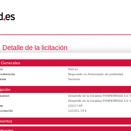
Detalle de la licitación
 Generales
mo
Red.es
cedimiento
Negociado no Armonizado sin publicidad
trato
Servicios
ipción
esumen
Desarrollo de la Iniciativa PONFERRADA 3.0: M
Desarrollo de la Iniciativa PONFERRADA 3.0: M
te
132/17-SP
icitación
110.811,73 €
mentos
dicacion