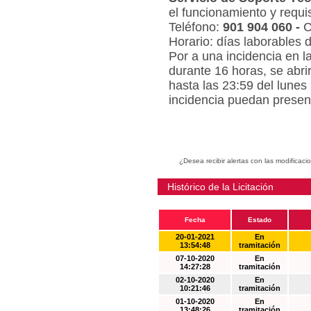
el funcionamiento y requi
Teléfono:
901 904 060 -
C
Horario: días laborables 
Por a una incidencia en l
durante 16 horas, se abri
hasta las 23:59 del lunes
incidencia puedan present
¿Desea recibir alertas con las modificaci
Histórico de la Licitación
Fecha
Estado
20-01-2021
En
13:54:48
tramitación
07-10-2020
En
14:27:28
tramitación
02-10-2020
En
10:21:46
tramitación
01-10-2020
En
13:48:26
tramitación