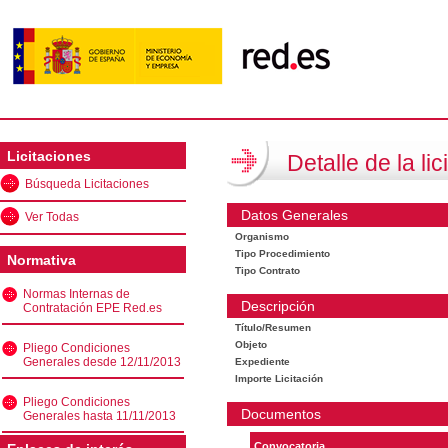
Licitaciones
Detalle de la lic
Búsqueda Licitaciones
Datos Generales
Ver Todas
Organismo
Tipo Procedimiento
Normativa
Tipo Contrato
Normas Internas de
Descripción
Contratación EPE Red.es
Título/Resumen
Objeto
Pliego Condiciones
Generales desde 12/11/2013
Expediente
Importe Licitación
Pliego Condiciones
Documentos
Generales hasta 11/11/2013
Convocatoria