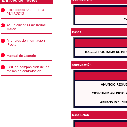
Enlaces de interés
Licitaciones Anteriores a
01/12/2013
C
Adjudicaciones Acuerdos
Marco
Bases
Anuncios de Informacion
Previa
BASES PROGRAMA DE IMP
Manual de Usuario
Subsanación
Cert. de composicion de las
mesas de contratacion
ANUNCIO REQUE
C003-18-ED ANUNCIO
Anuncio Requeri
Resolución