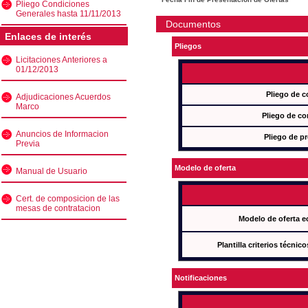
Pliego Condiciones
Generales hasta 11/11/2013
Documentos
Enlaces de interés
Pliegos
Licitaciones Anteriores a
01/12/2013
Pliego de c
Adjudicaciones Acuerdos
Marco
Pliego de co
Anuncios de Informacion
Pliego de pr
Previa
Modelo de oferta
Manual de Usuario
Cert. de composicion de las
mesas de contratacion
Modelo de oferta e
Plantilla criterios técnic
Notificaciones