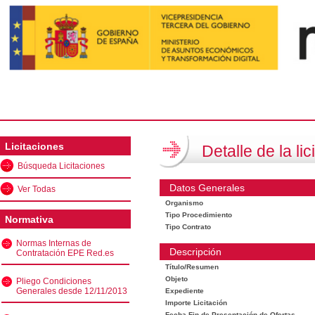
Licitaciones
Detalle de la lic
Búsqueda Licitaciones
Datos Generales
Ver Todas
Organismo
Tipo Procedimiento
Normativa
Tipo Contrato
Normas Internas de
Descripción
Contratación EPE Red.es
Título/Resumen
Objeto
Pliego Condiciones
Generales desde 12/11/2013
Expediente
Importe Licitación
Fecha Fin de Presentación de Ofertas