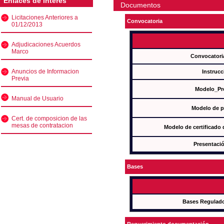
Enlaces de interés
Documentos
Licitaciones Anteriores a
Convocatoria
01/12/2013
Adjudicaciones Acuerdos
Marco
Convocatori
Anuncios de Informacion
Instrucc
Previa
Modelo_Pr
Manual de Usuario
Modelo de p
Cert. de composicion de las
mesas de contratacion
Modelo de certificado
Presentació
Bases
Bases Regulad