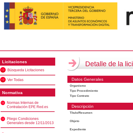
Licitaciones
Detalle de la lic
Búsqueda Licitaciones
Datos Generales
Ver Todas
Organismo
Tipo Procedimiento
Normativa
Tipo Contrato
Normas Internas de
Descripción
Contratación EPE Red.es
Título/Resumen
Pliego Condiciones
Objeto
Generales desde 12/11/2013
Expediente