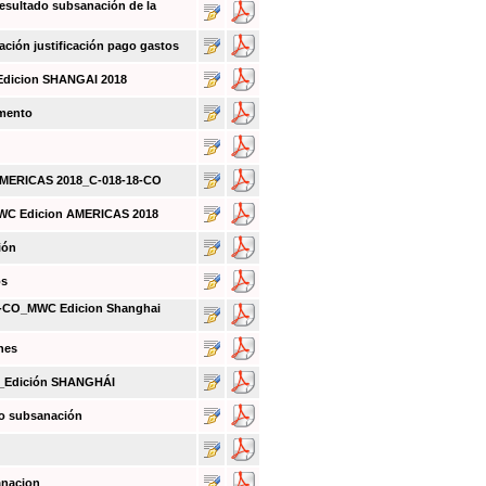
sultado subsanación de la
ión justificación pago gastos
Edicion SHANGAI 2018
umento
 AMERICAS 2018_C-018-18-CO
MWC Edicion AMERICAS 2018
ión
os
CO_MWC Edicion Shanghai
nes
O_Edición SHANGHÁI
do subsanación
anacion