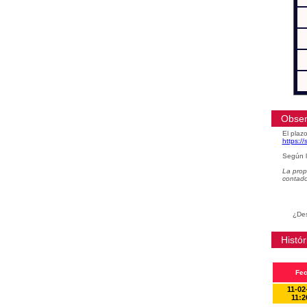
Obser
El plazo
https:/
Según l
La prop
contad
¿Des
Histór
Fe
11-02
11:2