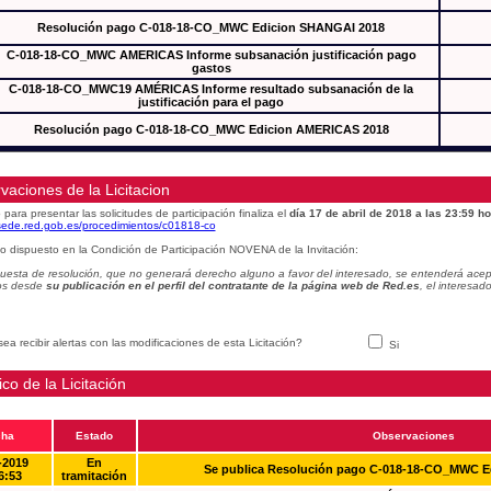
Resolución pago C-018-18-CO_MWC Edicion SHANGAI 2018
C-018-18-CO_MWC AMERICAS Informe subsanación justificación pago
gastos
C-018-18-CO_MWC19 AMÉRICAS Informe resultado subsanación de la
justificación para el pago
Resolución pago C-018-18-CO_MWC Edicion AMERICAS 2018
vaciones de la Licitacion
 para presentar las solicitudes de participación finaliza el
día 17 de abril de 2018 a las 23:59 ho
/sede.red.gob.es/procedimientos/c01818-co
o dispuesto en la Condición de Participación NOVENA de la Invitación:
uesta de resolución, que no generará derecho alguno a favor del interesado, se entenderá acept
os desde
su publicación en el perfil del contratante de la página web de Red.es
, el interesa
ea recibir alertas con las modificaciones de esta Licitación?
Si
ico de la Licitación
cha
Estado
Observaciones
-2019
En
Se publica Resolución pago C-018-18-CO_MWC 
6:53
tramitación