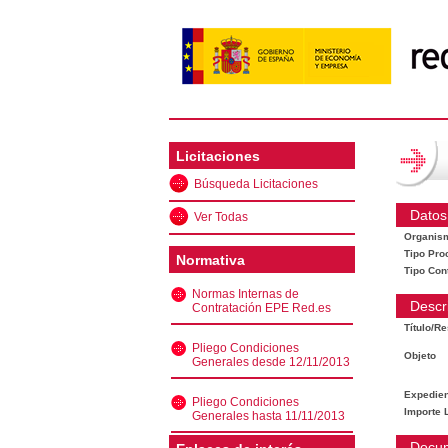
Licitaciones
Búsqueda Licitaciones
Datos
Ver Todas
Organis
Tipo Pro
Normativa
Tipo Con
Normas Internas de
Descr
Contratación EPE Red.es
Título/R
Pliego Condiciones
Objeto
Generales desde 12/11/2013
Expedien
Pliego Condiciones
Importe L
Generales hasta 11/11/2013
Docu