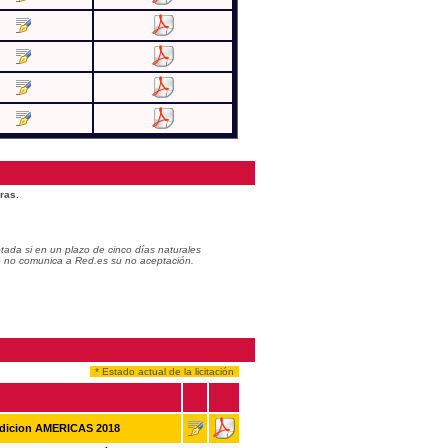
ras.
ada si en un plazo de cinco días naturales
do no comunica a Red.es su no aceptación.
* Estado actual de la licitación
Edicion AMERICAS 2018