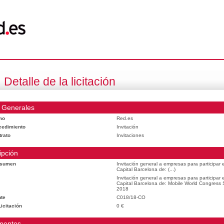
Detalle de la licitación
 Generales
mo
Red.es
cedimiento
Invitación
trato
Invitaciones
ipción
esumen
Invitación general a empresas para participar
Capital Barcelona de: (...)
Invitación general a empresas para participar
Capital Barcelona de: Mobile World Congress
2018
te
C018/18-CO
icitación
0 €
mentos