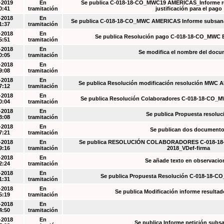
-2019
En
Se publica C-018-18-CO_MWC19 AMÉRICAS_Informe re
0:41
tramitación
justificación para el pago
-2018
En
Se publica C-018-18-CO_MWC AMERICAS Informe subsanac
1:37
tramitación
-2018
En
Se publica Resolución pago C-018-18-CO_MWC 
5:51
tramitación
-2018
En
Se modifica el nombre del doc
0:05
tramitación
-2018
En
9:08
tramitación
-2018
En
Se publica Resolución modificación resolución MWC
7:12
tramitación
-2018
En
Se publica Resolución Colaboradores C-018-18-CO_
0:04
tramitación
-2018
En
Se publica Propuesta resoluc
8:08
tramitación
-2018
En
Se publican dos document
7:21
tramitación
-2018
En
Se publica RESOLUCIÓN COLABORADORES C-018-18-
9:16
tramitación
2018_VDef-firma
-2018
En
Se añade texto en observacio
2:24
tramitación
-2018
En
Se publica Propuesta Resolución C-018-18-C
1:31
tramitación
-2018
En
Se publica Modificación informe resulta
5:19
tramitación
-2018
En
4:50
tramitación
-2018
En
Se publica Informe petición subs