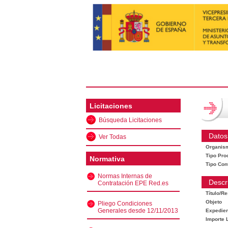
Licitaciones
Búsqueda Licitaciones
Datos
Ver Todas
Organis
Tipo Pro
Normativa
Tipo Con
Normas Internas de
Descr
Contratación EPE Red.es
Título/R
Objeto
Pliego Condiciones
Generales desde 12/11/2013
Expedien
Importe L