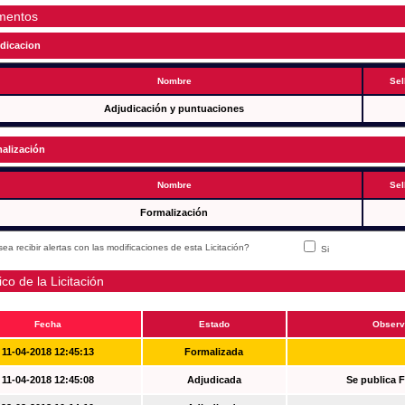
mentos
dicacion
Nombre
Sel
Adjudicación y puntuaciones
alización
Nombre
Sel
Formalización
ea recibir alertas con las modificaciones de esta Licitación?
Si
ico de la Licitación
Fecha
Estado
Observ
11-04-2018 12:45:13
Formalizada
11-04-2018 12:45:08
Adjudicada
Se publica 