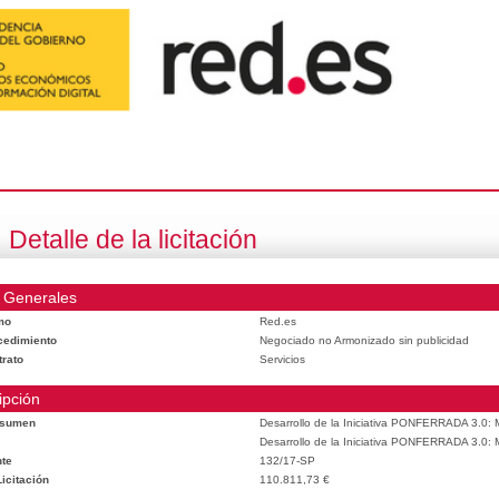
Detalle de la licitación
 Generales
mo
Red.es
cedimiento
Negociado no Armonizado sin publicidad
trato
Servicios
ipción
esumen
Desarrollo de la Iniciativa PONFERRADA 3.0: M
Desarrollo de la Iniciativa PONFERRADA 3.0: M
te
132/17-SP
icitación
110.811,73 €