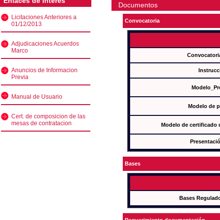
Enlaces de interés
Documentos
Licitaciones Anteriores a
Convocatoria
01/12/2013
Adjudicaciones Acuerdos
Marco
Convocatori
Anuncios de Informacion
Instrucc
Previa
Modelo_Pr
Manual de Usuario
Modelo de p
Cert. de composicion de las
mesas de contratacion
Modelo de certificado
Presentació
Bases
Bases Regulad