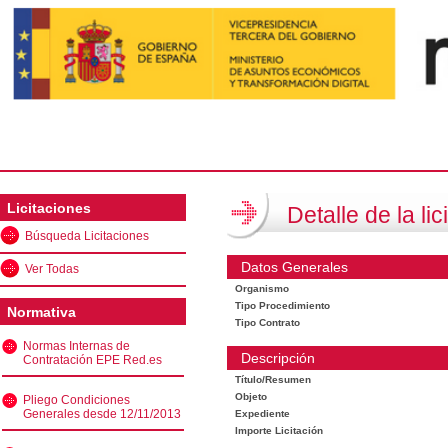
Licitaciones
Detalle de la lic
Búsqueda Licitaciones
Datos Generales
Ver Todas
Organismo
Tipo Procedimiento
Normativa
Tipo Contrato
Normas Internas de
Descripción
Contratación EPE Red.es
Título/Resumen
Objeto
Pliego Condiciones
Generales desde 12/11/2013
Expediente
Importe Licitación