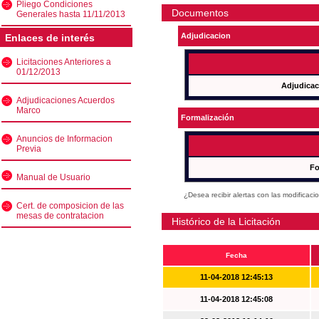
Pliego Condiciones
Documentos
Generales hasta 11/11/2013
Adjudicacion
Enlaces de interés
Licitaciones Anteriores a
01/12/2013
Adjudicac
Adjudicaciones Acuerdos
Marco
Formalización
Anuncios de Informacion
Previa
Fo
Manual de Usuario
¿Desea recibir alertas con las modificaci
Cert. de composicion de las
mesas de contratacion
Histórico de la Licitación
Fecha
11-04-2018 12:45:13
11-04-2018 12:45:08