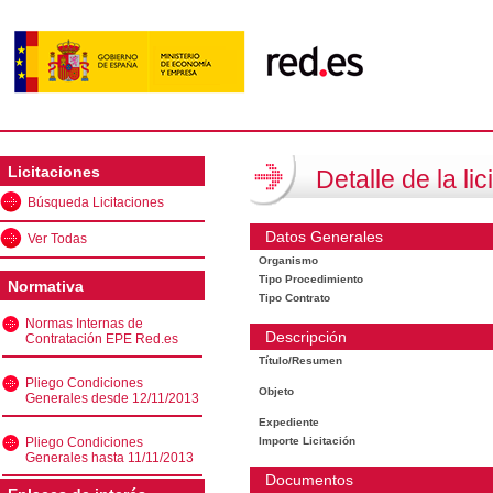
Licitaciones
Detalle de la lic
Búsqueda Licitaciones
Datos Generales
Ver Todas
Organismo
Tipo Procedimiento
Normativa
Tipo Contrato
Normas Internas de
Descripción
Contratación EPE Red.es
Título/Resumen
Pliego Condiciones
Objeto
Generales desde 12/11/2013
Expediente
Pliego Condiciones
Importe Licitación
Generales hasta 11/11/2013
Documentos