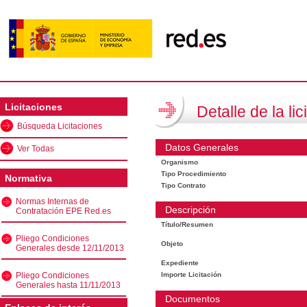
Licitaciones
Detalle de la lic
Búsqueda Licitaciones
Datos Generales
Ver Todas
Organismo
Tipo Procedimiento
Normativa
Tipo Contrato
Normas Internas de
Descripción
Contratación EPE Red.es
Título/Resumen
Pliego Condiciones
Objeto
Generales desde 12/11/2013
Expediente
Pliego Condiciones
Importe Licitación
Generales hasta 11/11/2013
Documentos