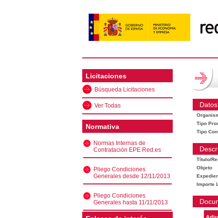
Licitaciones
Búsqueda Licitaciones
Datos
Ver Todas
Organis
Tipo Pro
Normativa
Tipo Con
Normas Internas de
Descr
Contratación EPE Red.es
Título/R
Objeto
Pliego Condiciones
Generales desde 12/11/2013
Expedien
Importe L
Pliego Condiciones
Docu
Generales hasta 11/11/2013
Adju