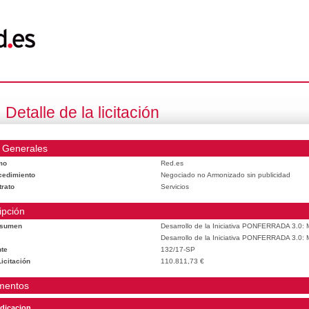
Detalle de la licitación
 Generales
mo
Red.es
cedimiento
Negociado no Armonizado sin publicidad
trato
Servicios
ipción
esumen
Desarrollo de la Iniciativa PONFERRADA 3.0: M
Desarrollo de la Iniciativa PONFERRADA 3.0: M
te
132/17-SP
icitación
110.811,73 €
mentos
dicacion