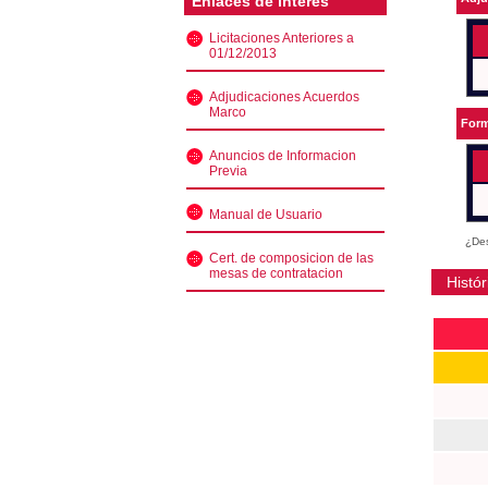
Enlaces de interés
Licitaciones Anteriores a
01/12/2013
Adjudicaciones Acuerdos
Marco
Form
Anuncios de Informacion
Previa
Manual de Usuario
¿Des
Cert. de composicion de las
mesas de contratacion
Histór