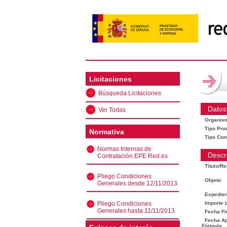
Licitaciones
Búsqueda Licitaciones
Datos
Ver Todas
Organis
Tipo Pro
Normativa
Tipo Con
Normas Internas de
Descr
Contratación EPE Red.es
Título/R
Pliego Condiciones
Objeto
Generales desde 12/11/2013
Expedien
Pliego Condiciones
Importe L
Generales hasta 11/11/2013
Fecha Fi
Fecha Ape
Fórmula