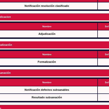
Notificación resolución clasificado
dicacion
Nombre
Sel
Adjudicación
alización
Nombre
Sel
Formalización
anación
Nombre
Sel
Notificación defectos subsanables
Resultado subsanación
s