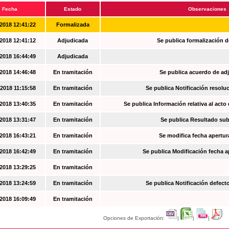
Fecha
Estado
Observaciones
2018 12:41:22
Formalizada
2018 12:41:12
Adjudicada
Se publica formalización d
2018 16:44:49
Adjudicada
2018 14:46:48
En tramitación
Se publica acuerdo de ad
2018 11:15:58
En tramitación
Se publica Notificación resoluc
2018 13:40:35
En tramitación
Se publica Información relativa al acto
2018 13:31:47
En tramitación
Se publica Resultado su
2018 16:43:21
En tramitación
Se modifica fecha apertur
2018 16:42:49
En tramitación
Se publica Modificación fecha a
2018 13:29:25
En tramitación
2018 13:24:59
En tramitación
Se publica Notificación defec
2018 16:09:49
En tramitación
Opciones de Exportación:
|
|
|