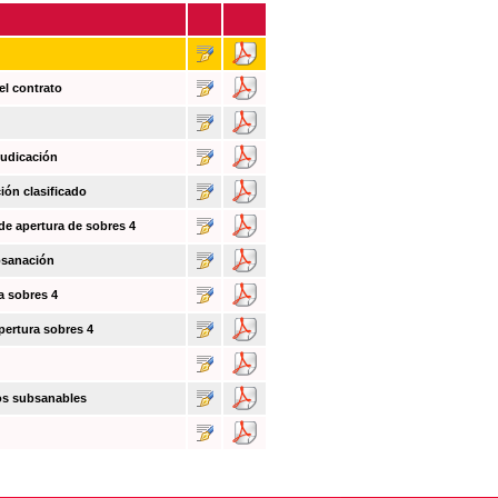
el contrato
judicación
ión clasificado
 de apertura de sobres 4
bsanación
a sobres 4
pertura sobres 4
tos subsanables