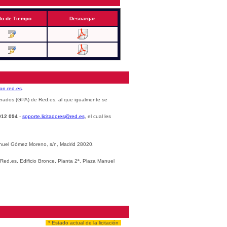
lo de Tiempo
Descargar
cion.red.es
.
erados (GPA) de Red.es, al que igualmente se
012 094
-
soporte.licitadores@red.es
, el cual les
Manuel Gómez Moreno, s/n, Madrid 28020.
 Red.es, Edificio Bronce, Planta 2ª, Plaza Manuel
* Estado actual de la licitación