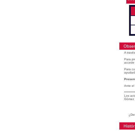
Obser
A travé
Para pr
accede 
Para cu
ayudará
Present
Ante el
*********
Los act
Gómez 
¿Des
Histór