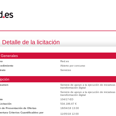
Detalle de la licitación
 Generales
mo
Red.es
cedimiento
Abierto por concurso
trato
Servicios
ipción
esumen
Servicio de apoyo a la ejecución de iniciativa
transformación digital
Servicio de apoyo a la ejecución de iniciativa
transformación digital
te
104/17-ED
icitación
534.186,67 €
n de Presentación de Ofertas
18/04/18 13:00
rtura Criterios Cuantificables por
11/05/18 12:00