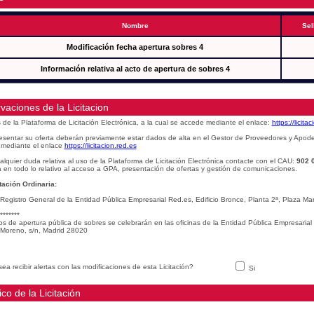
Nombre
Sel
Modificación fecha apertura sobres 4
Información relativa al acto de apertura de sobres 4
vaciones de la Licitacion
s de la Plataforma de Licitación Electrónica, a la cual se accede mediante el enlace:
https://licita
esentar su oferta deberán previamente estar dados de alta en el Gestor de Proveedores y Apod
mediante el enlace
https://licitacion.red.es
alquier duda relativa al uso de la Plataforma de Licitación Electrónica contacte con el CAU:
902 
 en todo lo relativo al acceso a GPA, presentación de ofertas y gestión de comunicaciones.
ación Ordinaria:
 Registro General de la Entidad Pública Empresarial Red.es, Edificio Bronce, Planta 2ª, Plaza 
*******
os de apertura pública de sobres se celebrarán en las oficinas de la Entidad Pública Empresarial
Moreno, s/n, Madrid 28020
ea recibir alertas con las modificaciones de esta Licitación?
Si
ico de la Licitación