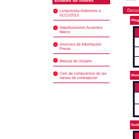
Enlaces de interés
Docu
Licitaciones Anteriores a
01/12/2013
Plie
Adjudicaciones Acuerdos
Marco
Anuncios de Informacion
Previa
Manual de Usuario
Cert. de composicion de las
Mode
mesas de contratacion
Noti