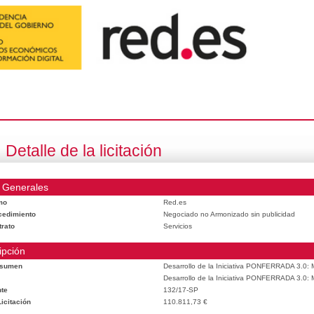
Detalle de la licitación
 Generales
mo
Red.es
cedimiento
Negociado no Armonizado sin publicidad
trato
Servicios
ipción
esumen
Desarrollo de la Iniciativa PONFERRADA 3.0: M
Desarrollo de la Iniciativa PONFERRADA 3.0: M
te
132/17-SP
icitación
110.811,73 €