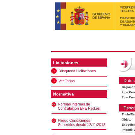
Licitaciones
Búsqueda Licitaciones
Datos
Ver Todas
Organis
Tipo Pro
Normativa
Tipo Con
Normas Internas de
Descr
Contratación EPE Red.es
Título/R
Objeto
Pliego Condiciones
Generales desde 12/11/2013
Expedien
Importe L