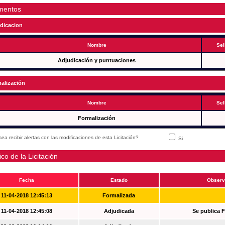
mentos
dicacion
Nombre
Sel
Adjudicación y puntuaciones
alización
Nombre
Sel
Formalización
ea recibir alertas con las modificaciones de esta Licitación?
Si
ico de la Licitación
Fecha
Estado
Observ
11-04-2018 12:45:13
Formalizada
11-04-2018 12:45:08
Adjudicada
Se publica 