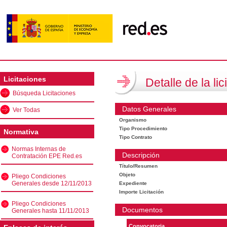
Licitaciones
Detalle de la lic
Búsqueda Licitaciones
Datos Generales
Ver Todas
Organismo
Tipo Procedimiento
Normativa
Tipo Contrato
Normas Internas de
Descripción
Contratación EPE Red.es
Título/Resumen
Objeto
Pliego Condiciones
Generales desde 12/11/2013
Expediente
Importe Licitación
Pliego Condiciones
Documentos
Generales hasta 11/11/2013
Convocatoria