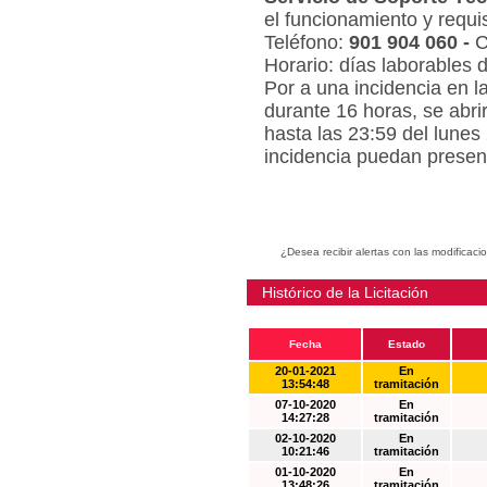
el funcionamiento y requi
Teléfono:
901 904 060 -
C
Horario: días laborables 
Por a una incidencia en l
durante 16 horas, se abri
hasta las 23:59 del lunes
incidencia puedan present
¿Desea recibir alertas con las modificaci
Histórico de la Licitación
Fecha
Estado
20-01-2021
En
13:54:48
tramitación
07-10-2020
En
14:27:28
tramitación
02-10-2020
En
10:21:46
tramitación
01-10-2020
En
13:48:26
tramitación