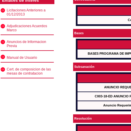
Enlaces de interés
Licitaciones Anteriores a
01/12/2013
C
Adjudicaciones Acuerdos
Marco
Bases
Anuncios de Informacion
Previa
BASES PROGRAMA DE IMP
Manual de Usuario
Subsanación
Cert. de composicion de las
mesas de contratacion
ANUNCIO REQUE
C003-18-ED ANUNCIO
Anuncio Requeri
Resolución