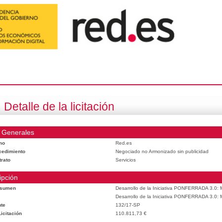
Detalle de la licitación
 Generales
mo
Red.es
cedimiento
Negociado no Armonizado sin publicidad
trato
Servicios
ipción
esumen
Desarrollo de la Iniciativa PONFERRADA 3.0: M
Desarrollo de la Iniciativa PONFERRADA 3.0: M
te
132/17-SP
icitación
110.811,73 €