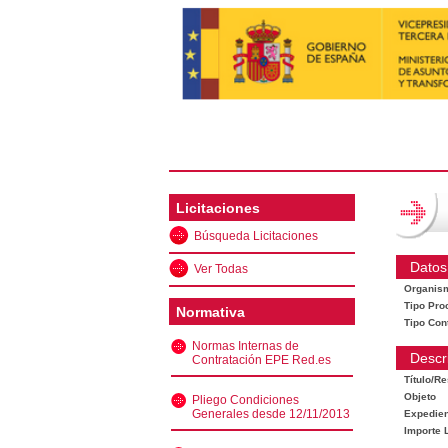
Licitaciones
Búsqueda Licitaciones
Datos
Ver Todas
Organis
Tipo Pro
Normativa
Tipo Con
Normas Internas de
Descr
Contratación EPE Red.es
Título/R
Objeto
Pliego Condiciones
Generales desde 12/11/2013
Expedien
Importe L