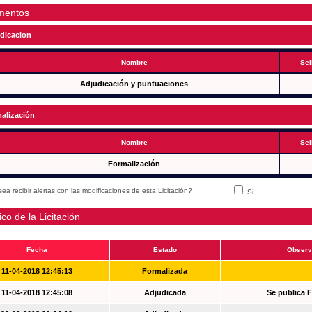
mentos
dicacion
Nombre
Sel
Adjudicación y puntuaciones
alización
Nombre
Sel
Formalización
ea recibir alertas con las modificaciones de esta Licitación?
Si
ico de la Licitación
Fecha
Estado
Observ
11-04-2018 12:45:13
Formalizada
11-04-2018 12:45:08
Adjudicada
Se publica 