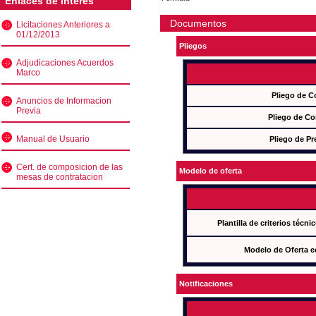
Enlaces de interés
Documentos
Licitaciones Anteriores a
01/12/2013
Pliegos
Adjudicaciones Acuerdos
Marco
Pliego de C
Anuncios de Informacion
Previa
Pliego de Co
Manual de Usuario
Pliego de Pr
Cert. de composicion de las
Modelo de oferta
mesas de contratacion
Plantilla de criterios técn
Modelo de Oferta e
Notificaciones