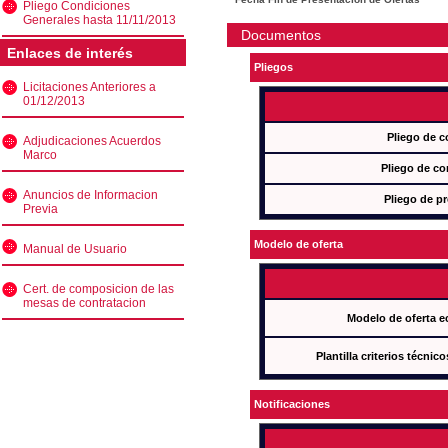
Pliego Condiciones
Generales hasta 11/11/2013
Documentos
Enlaces de interés
Pliegos
Licitaciones Anteriores a
01/12/2013
Pliego de c
Adjudicaciones Acuerdos
Marco
Pliego de co
Anuncios de Informacion
Pliego de pr
Previa
Modelo de oferta
Manual de Usuario
Cert. de composicion de las
mesas de contratacion
Modelo de oferta e
Plantilla criterios técnic
Notificaciones