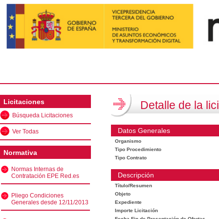
Licitaciones
Detalle de la lic
Búsqueda Licitaciones
Datos Generales
Ver Todas
Organismo
Tipo Procedimiento
Normativa
Tipo Contrato
Normas Internas de
Descripción
Contratación EPE Red.es
Título/Resumen
Objeto
Pliego Condiciones
Generales desde 12/11/2013
Expediente
Importe Licitación
Fecha Fin de Presentación de Ofertas