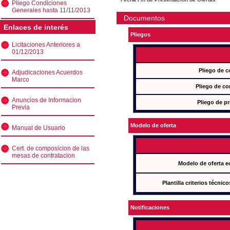
Pliego Condiciones
Generales hasta 11/11/2013
Documentos
Enlaces de interés
Pliegos
Licitaciones Anteriores a
01/12/2013
Pliego de c
Adjudicaciones Acuerdos
Marco
Pliego de co
Anuncios de Informacion
Pliego de pr
Previa
Modelo de oferta
Manual de Usuario
Cert. de composicion de las
mesas de contratacion
Modelo de oferta e
Plantilla criterios técnic
Notificaciones