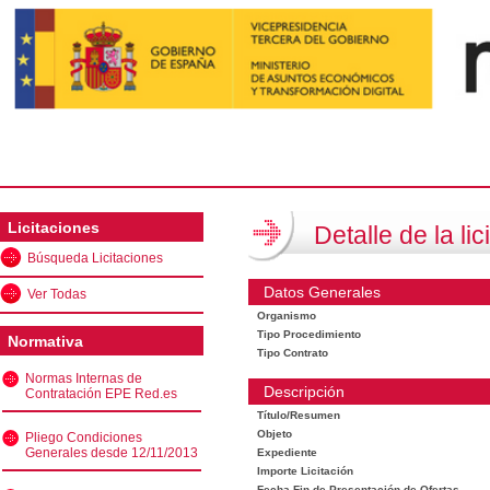
Licitaciones
Detalle de la lic
Búsqueda Licitaciones
Datos Generales
Ver Todas
Organismo
Tipo Procedimiento
Normativa
Tipo Contrato
Normas Internas de
Descripción
Contratación EPE Red.es
Título/Resumen
Objeto
Pliego Condiciones
Generales desde 12/11/2013
Expediente
Importe Licitación
Fecha Fin de Presentación de Ofertas