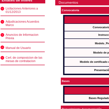
Enlaces de interés
Documentos
Licitaciones Anteriores a
Convocatoria
01/12/2013
Adjudicaciones Acuerdos
Marco
Convocatori
Anuncios de Informacion
Instrucc
Previa
Modelo_Pr
Manual de Usuario
Modelo de p
Cert. de composicion de las
mesas de contratacion
Modelo de certificado
Presentació
Bases
Bases Regulad