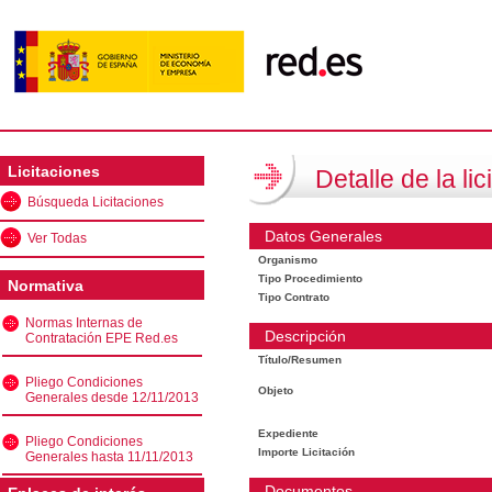
Licitaciones
Detalle de la lic
Búsqueda Licitaciones
Datos Generales
Ver Todas
Organismo
Tipo Procedimiento
Normativa
Tipo Contrato
Normas Internas de
Descripción
Contratación EPE Red.es
Título/Resumen
Pliego Condiciones
Objeto
Generales desde 12/11/2013
Expediente
Pliego Condiciones
Importe Licitación
Generales hasta 11/11/2013
Documentos