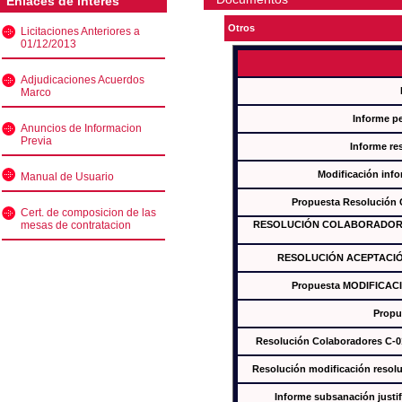
Enlaces de interés
Otros
Licitaciones Anteriores a
01/12/2013
Adjudicaciones Acuerdos
Marco
Informe p
Anuncios de Informacion
Previa
Informe re
Modificación inf
Manual de Usuario
Propuesta Resolución
Cert. de composicion de las
mesas de contratacion
RESOLUCIÓN COLABORADORES
RESOLUCIÓN ACEPTACIÓ
Propuesta MODIFICAC
Propu
Resolución Colaboradores C-
Resolución modificación res
Informe subsanación just