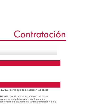
 RED.ES, por la que se establecen las bases
 RED.ES, por la que se establecen las bases
o a personas trabajadoras prioritariamente
petencias en el ámbito de la transformación y de la