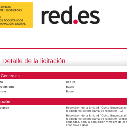
Detalle de la licitación
 Generales
mo
Red.es
cedimiento
Bases
trato
Bases
ipción
esumen
Resolución de la Entidad Pública Empresarial
reguladoras del programa de formación (...)
Resolución de la Entidad Pública Empresarial
reguladoras del programa de formación dirigid
ocupadas, para la adquisición y mejora de com
economía digital