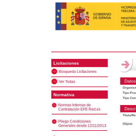
Licitaciones
Búsqueda Licitaciones
Datos
Ver Todas
Organis
Tipo Pro
Normativa
Tipo Con
Normas Internas de
Descr
Contratación EPE Red.es
Título/R
Pliego Condiciones
Objeto
Generales desde 12/11/2013