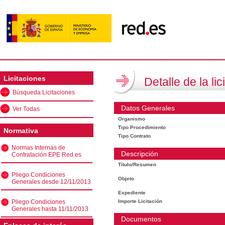
Licitaciones
Detalle de la lic
Búsqueda Licitaciones
Datos Generales
Ver Todas
Organismo
Tipo Procedimiento
Normativa
Tipo Contrato
Normas Internas de
Descripción
Contratación EPE Red.es
Título/Resumen
Pliego Condiciones
Objeto
Generales desde 12/11/2013
Expediente
Pliego Condiciones
Importe Licitación
Generales hasta 11/11/2013
Documentos