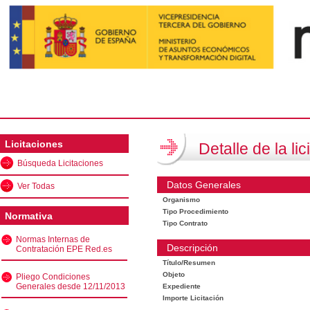
Licitaciones
Detalle de la lic
Búsqueda Licitaciones
Datos Generales
Ver Todas
Organismo
Tipo Procedimiento
Normativa
Tipo Contrato
Normas Internas de
Descripción
Contratación EPE Red.es
Título/Resumen
Objeto
Pliego Condiciones
Generales desde 12/11/2013
Expediente
Importe Licitación