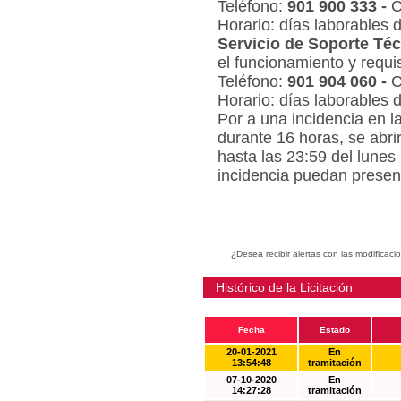
Teléfono:
901 900 333 -
C
Horario: días laborables 
Servicio de Soporte Téc
el funcionamiento y requi
Teléfono:
901 904 060 -
C
Horario: días laborables 
Por a una incidencia en l
durante 16 horas, se abri
hasta las 23:59 del lunes
incidencia puedan present
¿Desea recibir alertas con las modificaci
Histórico de la Licitación
Fecha
Estado
20-01-2021
En
13:54:48
tramitación
07-10-2020
En
14:27:28
tramitación