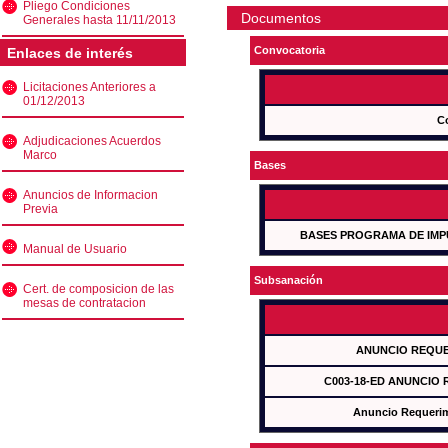
Pliego Condiciones
Documentos
Generales hasta 11/11/2013
Convocatoria
Enlaces de interés
Licitaciones Anteriores a
01/12/2013
C
Adjudicaciones Acuerdos
Marco
Bases
Anuncios de Informacion
Previa
BASES PROGRAMA DE IMP
Manual de Usuario
Subsanación
Cert. de composicion de las
mesas de contratacion
ANUNCIO REQUE
C003-18-ED ANUNCIO
Anuncio Requeri