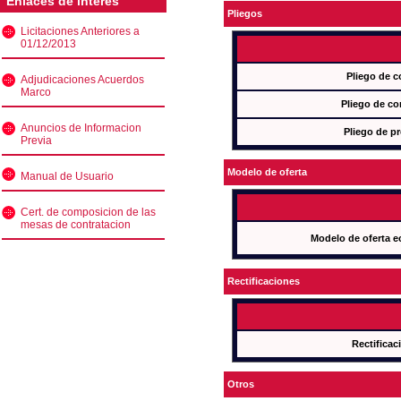
Enlaces de interés
Pliegos
Licitaciones Anteriores a
01/12/2013
Pliego de c
Adjudicaciones Acuerdos
Marco
Pliego de co
Anuncios de Informacion
Pliego de pr
Previa
Modelo de oferta
Manual de Usuario
Cert. de composicion de las
mesas de contratacion
Modelo de oferta e
Rectificaciones
Rectificac
Otros