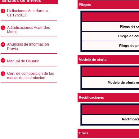
Enlaces de interés
Pliegos
Licitaciones Anteriores a
01/12/2013
Pliego de c
Adjudicaciones Acuerdos
Marco
Pliego de co
Anuncios de Informacion
Pliego de pr
Previa
Modelo de oferta
Manual de Usuario
Cert. de composicion de las
mesas de contratacion
Modelo de oferta e
Rectificaciones
Rectificac
Otros