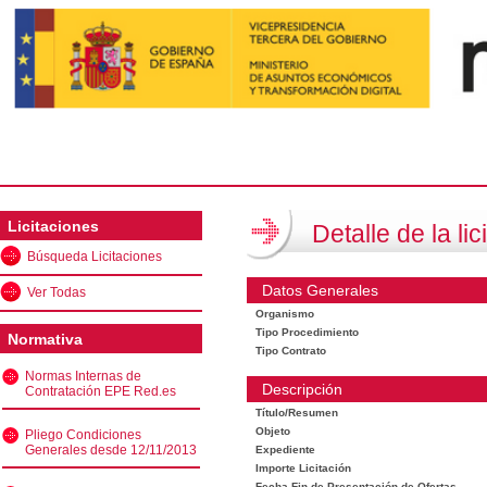
Licitaciones
Detalle de la lic
Búsqueda Licitaciones
Datos Generales
Ver Todas
Organismo
Tipo Procedimiento
Normativa
Tipo Contrato
Normas Internas de
Descripción
Contratación EPE Red.es
Título/Resumen
Objeto
Pliego Condiciones
Generales desde 12/11/2013
Expediente
Importe Licitación
Fecha Fin de Presentación de Ofertas