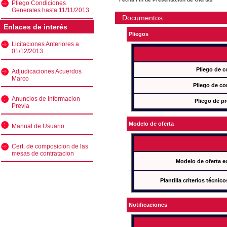
Pliego Condiciones
Generales hasta 11/11/2013
Documentos
Enlaces de interés
Pliegos
Licitaciones Anteriores a
01/12/2013
Pliego de c
Adjudicaciones Acuerdos
Marco
Pliego de co
Anuncios de Informacion
Pliego de pr
Previa
Modelo de oferta
Manual de Usuario
Cert. de composicion de las
mesas de contratacion
Modelo de oferta e
Plantilla criterios técnic
Notificaciones