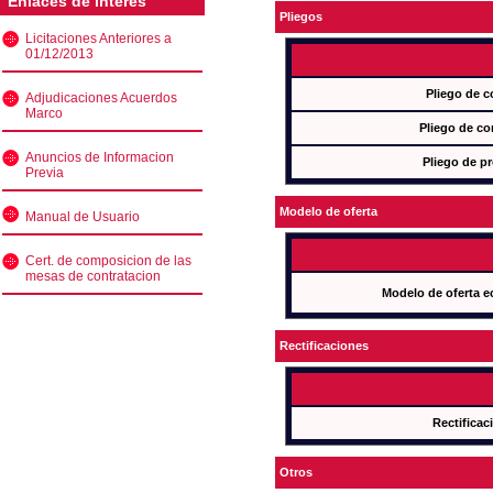
Enlaces de interés
Pliegos
Licitaciones Anteriores a
01/12/2013
Pliego de c
Adjudicaciones Acuerdos
Marco
Pliego de co
Anuncios de Informacion
Pliego de pr
Previa
Modelo de oferta
Manual de Usuario
Cert. de composicion de las
mesas de contratacion
Modelo de oferta e
Rectificaciones
Rectificac
Otros