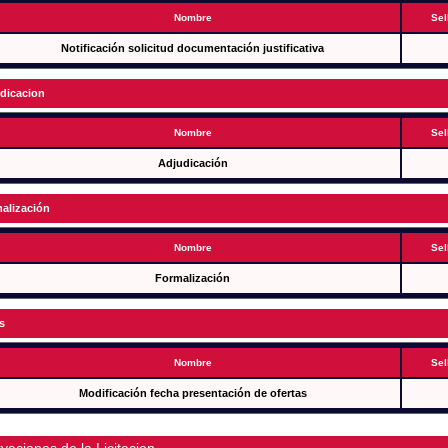
Nombre
Sel
Notificación solicitud documentación justificativa
dicacion
Nombre
Sel
Adjudicación
alización
Nombre
Sel
Formalización
s
Nombre
Sel
Modificación fecha presentación de ofertas