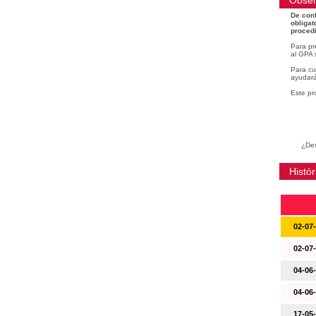
Obser
De conf
obligat
procedi
Para pr
al GPA 
Para cu
ayudará
Este pr
¿Des
Histór
02-07
02-07
04-06
04-06
17-05