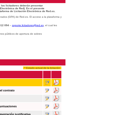
 los licitadores deberán presentar
 Electrónica de Red). En el presente
taforma de Licitación Electrónica de Red.es.
rados (GPA) de Red.es. El acceso a la plataforma y
012 094
–
soporte.licitadores@red.es
, el cual les
ctos públicos de apertura de sobres
* Estado actual de la licitación
el contrato
puntuaciones
mentación justificativa