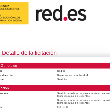
Detalle de la licitación
 Generales
mo
Red.es
cedimiento
Simplificado con publicidad
trato
Servicios
ipción
esumen
Servicio de asistencia y asesoramiento en mat
territorios rurales inteligentes
Servicio de asistencia y asesoramiento en mat
territorios rurales inteligentes
te
029/18-SP