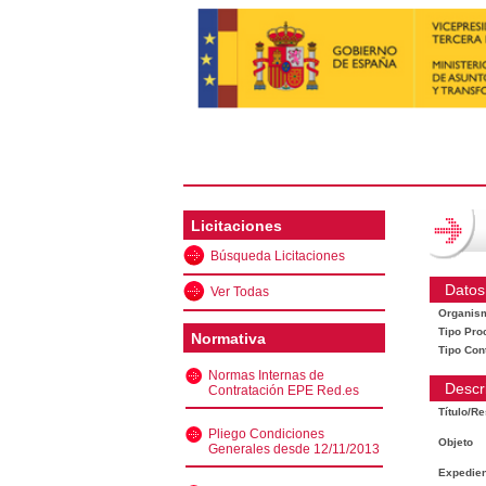
Licitaciones
Búsqueda Licitaciones
Datos
Ver Todas
Organis
Tipo Pro
Normativa
Tipo Con
Normas Internas de
Descr
Contratación EPE Red.es
Título/R
Pliego Condiciones
Objeto
Generales desde 12/11/2013
Expedien