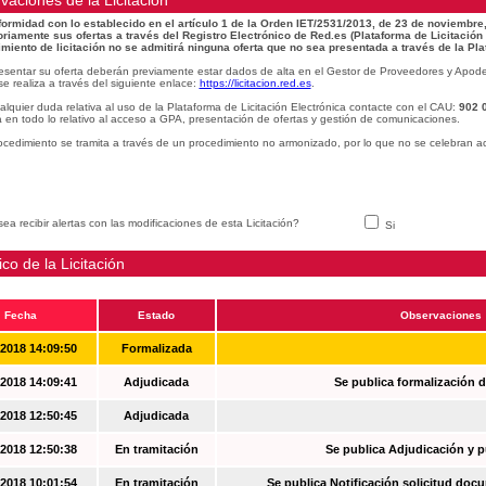
vaciones de la Licitacion
ormidad con lo establecido en el artículo 1 de la Orden IET/2531/2013, de 23 de noviembre,
oriamente sus ofertas a través del Registro Electrónico de Red.es (Plataforma de Licitación
miento de licitación no se admitirá ninguna oferta que no sea presentada a través de la Pla
esentar su oferta deberán previamente estar dados de alta en el Gestor de Proveedores y Apode
se realiza a través del siguiente enlace:
https://licitacion.red.es
.
alquier duda relativa al uso de la Plataforma de Licitación Electrónica contacte con el CAU:
902 
 en todo lo relativo al acceso a GPA, presentación de ofertas y gestión de comunicaciones.
ocedimiento se tramita a través de un procedimiento no armonizado, por lo que no se celebran a
ea recibir alertas con las modificaciones de esta Licitación?
Si
ico de la Licitación
Fecha
Estado
Observaciones
-2018 14:09:50
Formalizada
-2018 14:09:41
Adjudicada
Se publica formalización d
-2018 12:50:45
Adjudicada
-2018 12:50:38
En tramitación
Se publica Adjudicación y 
-2018 10:01:54
En tramitación
Se publica Notificación solicitud docu