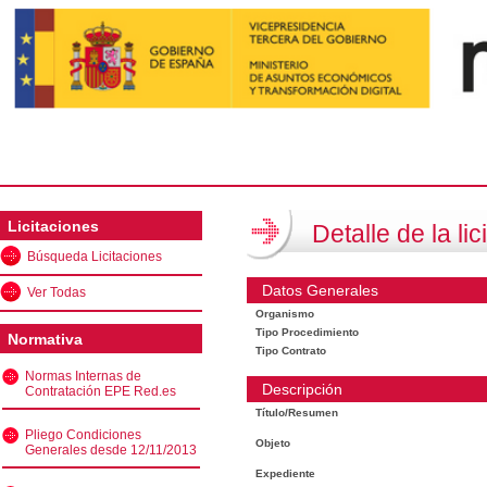
Licitaciones
Detalle de la lic
Búsqueda Licitaciones
Datos Generales
Ver Todas
Organismo
Tipo Procedimiento
Normativa
Tipo Contrato
Normas Internas de
Descripción
Contratación EPE Red.es
Título/Resumen
Pliego Condiciones
Objeto
Generales desde 12/11/2013
Expediente