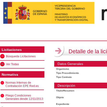
Licitaciones
Detalle de la lic
Búsqueda Licitaciones
Datos Generales
Ver Todas
Organismo
Tipo Procedimiento
Normativa
Tipo Contrato
Normas Internas de
Descripción
Contratación EPE Red.es
Título/Resumen
Pliego Condiciones
Objeto
Generales desde 12/11/2013
Expediente