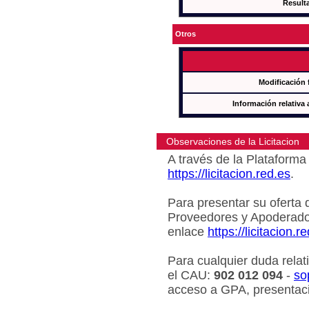
Result
Otros
Modificación 
Información relativa 
Observaciones de la Licitacion
A través de la Plataforma 
https://licitacion.red.es
.
Para presentar su oferta 
Proveedores y Apoderado
enlace
https://licitacion.r
Para cualquier duda relat
el CAU:
902 012 094
-
so
acceso a GPA, presentaci