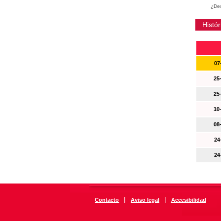
¿Des
Histór
07
25
25
10
08
24
24
|
|
Contacto
Aviso legal
Accesibilidad