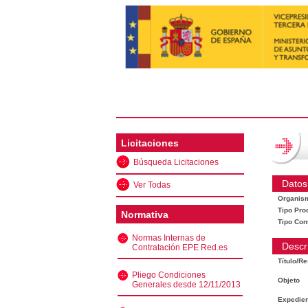
Licitaciones
Búsqueda Licitaciones
Datos
Ver Todas
Organis
Tipo Pro
Normativa
Tipo Con
Normas Internas de
Descr
Contratación EPE Red.es
Título/R
Pliego Condiciones
Objeto
Generales desde 12/11/2013
Expedien