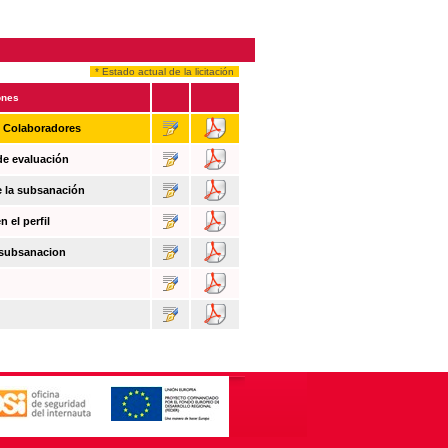
* Estado actual de la licitación
ones
n Colaboradores
de evaluación
e la subsanación
 el perfil
 subsanacion