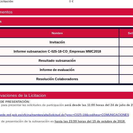
icitación
0 €
mentos
s
Nombre
Sel
Invitación
Informe subsanacion C-025-18-CO_Empresas MWC2018
Resultado subsanación
Informe de evaluación
Resolución Colaboradores
vaciones de la Licitacion
 DE PRESENTACIÓN:
 para presentar las solicitudes de participación
será desde las 11:00 horas del 24 de julio de 
/sede.red.gob.es/oficina/tramites/altaSolicitud.do?proc=C025-18&codArea=COMUNICACIONES
o de presentación de la subsanación es
hasta las 23:59 horas del 15 de octubre de 2018.