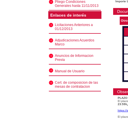
Pliego Condiciones
Importe L
Generales hasta 11/11/2013
Docu
Enlaces de interés
Otro
Licitaciones Anteriores a
01/12/2013
Adjudicaciones Acuerdos
Marco
Anuncios de Informacion
Previa
Manual de Usuario
Cert. de composicion de las
mesas de contratacion
Obser
PLAZO
El plazo
23:59h
.
https:/
El plaz