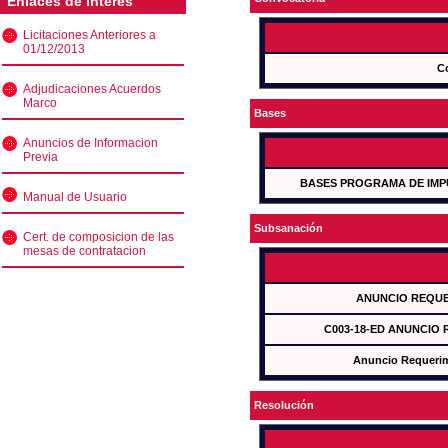
Enlaces de interés
Licitaciones Anteriores a
01/12/2013
C
Adjudicaciones Acuerdos
Marco
Bases
Anuncios de Informacion
Previa
BASES PROGRAMA DE IMP
Manual de Usuario
Subsanación
Cert. de composicion de las
mesas de contratacion
ANUNCIO REQUE
C003-18-ED ANUNCIO
Anuncio Requeri
Resolución