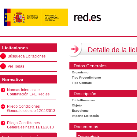
Licitaciones
Detalle de la lic
Búsqueda Licitaciones
Datos Generales
Ver Todas
Organismo
Tipo Procedimiento
Normativa
Tipo Contrato
Normas Internas de
Descripción
Contratación EPE Red.es
Título/Resumen
Objeto
Pliego Condiciones
Generales desde 12/11/2013
Expediente
Importe Licitación
Pliego Condiciones
Documentos
Generales hasta 11/11/2013
Convocatoria