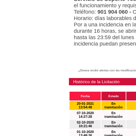
el funcionamiento y requi
Teléfono:
901 904 060 -
C
Horario: días laborables 
Por a una incidencia en l
durante 16 horas, se abri
hasta las 23:59 del lunes
incidencia puedan present
¿Desea recibir alertas con las modificaci
Histórico de la Licitación
Fecha
Estado
20-01-2021
En
13:54:48
tramitación
07-10-2020
En
14:27:28
tramitación
02-10-2020
En
10:21:46
tramitación
01-10-2020
En
13:48:26
tramitación