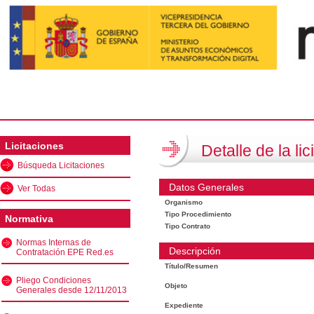
Licitaciones
Detalle de la lic
Búsqueda Licitaciones
Datos Generales
Ver Todas
Organismo
Tipo Procedimiento
Normativa
Tipo Contrato
Normas Internas de
Descripción
Contratación EPE Red.es
Título/Resumen
Pliego Condiciones
Objeto
Generales desde 12/11/2013
Expediente